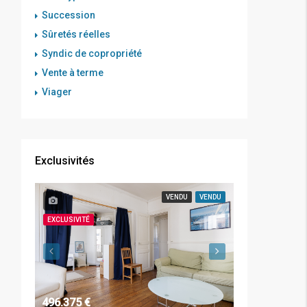
Succession
Sûretés réelles
Syndic de copropriété
Vente à terme
Viager
Exclusivités
VENDU
VENDU
EXCLUSIVITÉ
496.375 €